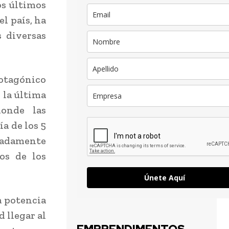
os últimos
el país, ha
 diversas
rotagónico
 la última
donde las
a de los 5
imadamente
os de los
Únete Aquí
a potencia
d llegar al