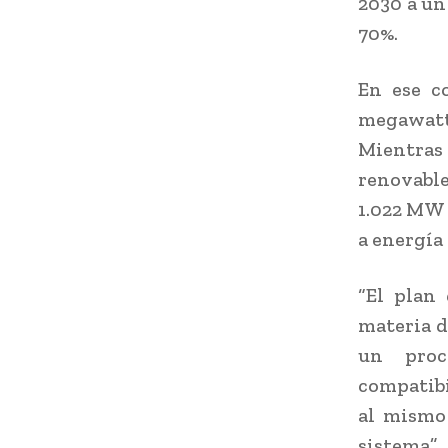
2030 a un 
70%.
En ese c
megawatt
Mientra
renovable
1.022 MW 
a energía 
“El plan
materia d
un proc
compatibi
al mismo 
sistema”,