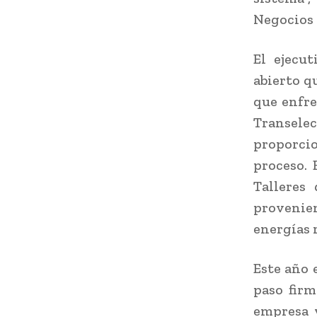
Negocios 
El ejecu
abierto q
que enfre
Transelec
proporci
proceso. 
Talleres
provenien
energías 
Este año 
paso firm
empresa y