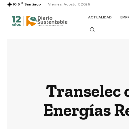
C
10.5
Santiago
Viernes, Agosto 7, 2026
ACTUALIDAD
EMP
Transelec 
Energías R