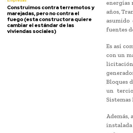
Empresas
energías 
Construimos contra terremotos y
años, Tran
marejadas, pero no contra el
fuego (esta constructora quiere
asumido 
cambiar el estándar de las
fuentes de
viviendas sociales)
Es así co
con un ma
licitaci
generador
Bloques d
un terci
Sistemas 
Además, a
instalada 