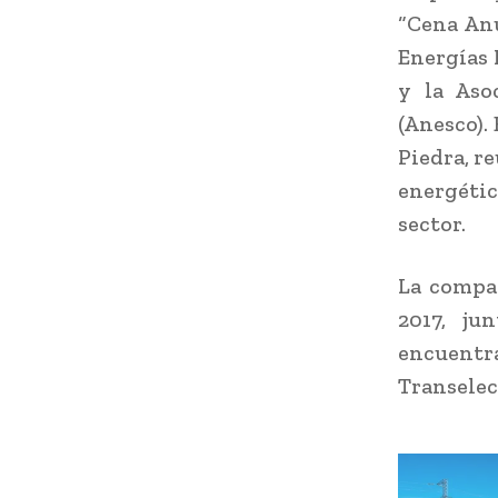
“Cena Anu
Energías 
y la Aso
(Anesco).
Piedra, re
energétic
sector.
La compañ
2017, j
encuentr
Transele