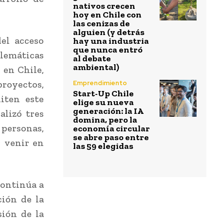
nativos crecen
hoy en Chile con
las cenizas de
alguien (y detrás
el acceso
hay una industria
que nunca entró
blemáticas
al debate
ambiental)
 en Chile,
proyectos,
Emprendimiento
Start-Up Chile
iten este
elige su nueva
generación: la IA
alizó tres
domina, pero la
personas,
economía circular
se abre paso entre
r venir en
las 59 elegidas
continúa a
ción de la
sión de la