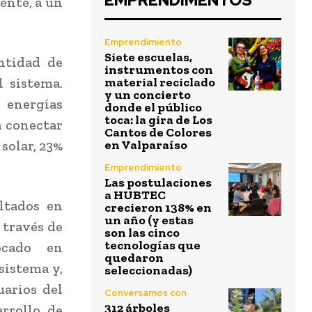
EMPRENDIMENTOS
iente, a un
Emprendimiento
Siete escuelas,
ntidad de
instrumentos con
 sistema.
material reciclado
y un concierto
energías
donde el público
toca: la gira de Los
a conectar
Cantos de Colores
solar, 23%
en Valparaíso
Emprendimiento
Las postulaciones
a HUBTEC
ltados en
crecieron 138% en
un año (y estas
 través de
son las cinco
tecnologías que
ocado en
quedaron
sistema y,
seleccionadas)
uarios del
Conversamos con
312 árboles
arrollo de