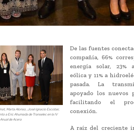
De las fuentes conecta
compañía, 66% corre
energía solar, 23% 
eólica y 11% a hidroelé
pasada. La transm
apoyado los nuevos p
facilitando el pr
nat, Marta Alonso, José Ignacio Escobar,
conexión.
to a Eric Ahumada de Transelec en la IV
 Anual de Acera
A raíz del creciente 