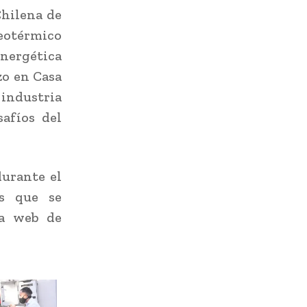
Chilena de
Geotérmico
nergética
zo en Casa
a industria
safíos del
durante el
s que se
la web de