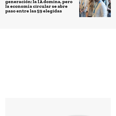
generación: la IA domina, pero
la economía circular se abre
paso entre las 59 elegidas
Previous article
Next article
AFP Capital abre
ENEL inicia la
convocatoria al
construcción en
Reconocimiento a la
México de la mayor
Gestión Previsional
planta solar
Sustentable 2017
fotovoltaica del
continente americano