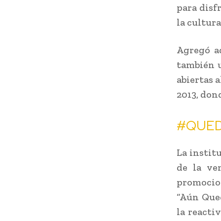
para disf
la cultura
Agregó ad
también u
abiertas 
2013, dond
#QUE
La instit
de la ve
promocio
“Aún Qued
la reacti