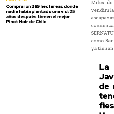
Destacados
Miles de
Compraron 369 hectáreas donde
vendimia
nadie había plantado una vid: 25
años después tienen el mejor
escapada
Pinot Noir de Chile
comienza
SERNATUR
como Sant
ya tienen
La
Jav
de 
ten
fie