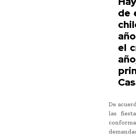
Hay
de 
chi
año
el 
año
pri
Cas
De acuerd
las fies
conforma
demandada