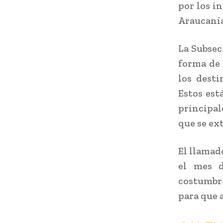
por los i
Araucanía
La Subsec
forma de 
los desti
Estos est
principal
que se ex
El llamad
el mes d
costumbri
para que 