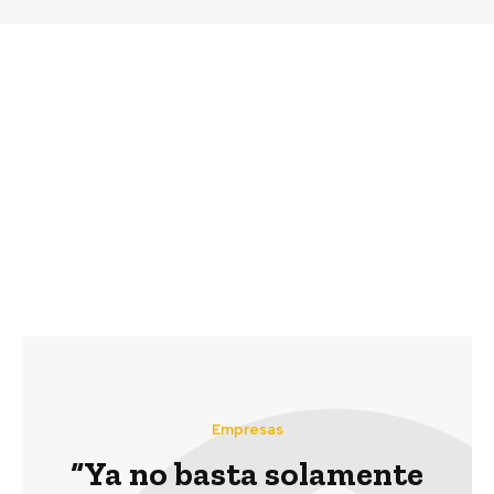
Previous article
Next article
Ministerio del Medio
Chile y el desafío
Ambiente convoca a
energético
comisión de expertos
internacional.
para la restauración
Margarita Ducci,
ecológica de
Directora Ejecutiva Red
patrimonio natural
Pacto Global Chile
afectado por incendios