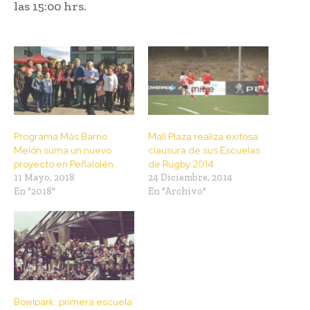
las 15:00 hrs.
Programa Más Barrio
Mall Plaza realiza exitosa
Melón suma un nuevo
clausura de sus Escuelas
proyecto en Peñalolén
de Rugby 2014
11 Mayo, 2018
24 Diciembre, 2014
En "2018"
En "Archivo"
Bowlpark: primera escuela