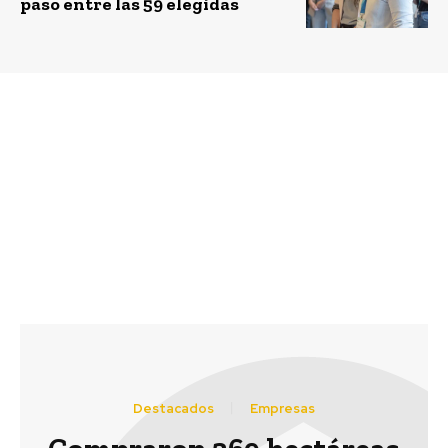
paso entre las 59 elegidas
Previous article
Next article
Estudio de Global
CEO por un mes: Adecco
Compact revela que el
Chile busca impulsar la
ODS 8 es el más
empleabilidad juvenil
significativo para las
empresas