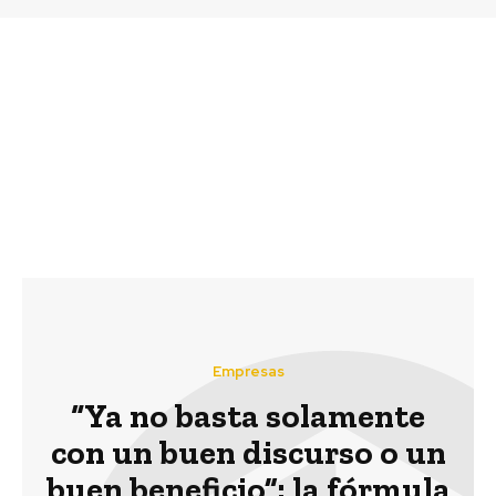
Previous article
Next article
Municipalidad de
3 plataformas web para
Castro reconoce el
poder leer libros
trabajo de inclusión de
gratuitamente y desde
Grupo EULEN Chile
cualquier lugar