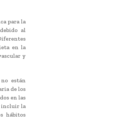
ca para la
 debido al
Diferentes
ieta en la
vascular y
 no están
ria de los
ados en las
 incluir la
os hábitos