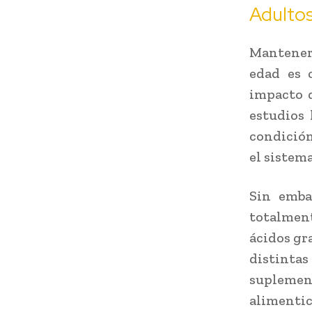
Adulto
Mantener 
edad es c
impacto q
estudios 
condición
el sistem
Sin emba
totalment
ácidos gra
distintas 
suplement
alimentic