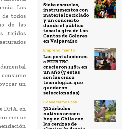
Siete escuelas,
ncia. Los
instrumentos con
material reciclado
s de todos
y un concierto
is de las
donde el público
toca: la gira de Los
s tejidos
Cantos de Colores
en Valparaíso
nsaturados
Emprendimiento
Las postulaciones
a HUBTEC
undamental
crecieron 138% en
un año (y estas
jo consumo
son las cinco
tecnologías que
ovocar un
quedaron
seleccionadas)
Conversamos con
e DHA, en
312 árboles
nativos crecen
a no menor
hoy en Chile con
las cenizas de
omendación