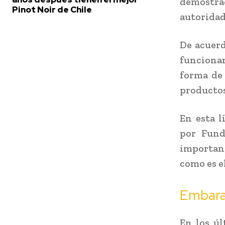
demostra
Pinot Noir de Chile
autoridad
De acuerd
funciona
forma de 
productos
En esta l
por Fund
importanc
como es e
Embara
En los úl