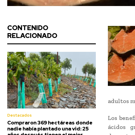
CONTENIDO
RELACIONADO
adultos m
Destacados
Los benef
Compraron 369 hectáreas donde
ácidos g
nadie había plantado una vid: 25
años después tienen el mejor