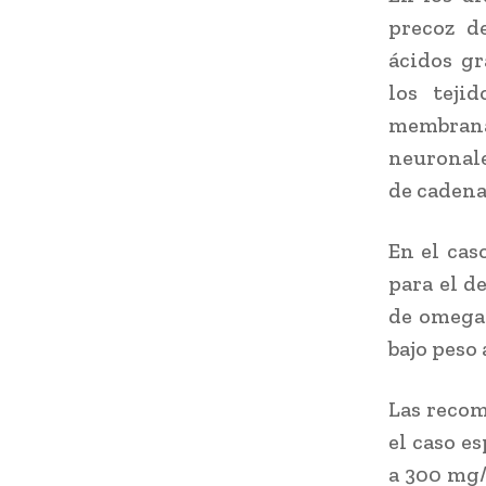
precoz d
ácidos gr
los teji
membrana
neuronale
de cadena
En el cas
para el d
de omega
bajo peso
Las reco
el caso e
a 300 mg/