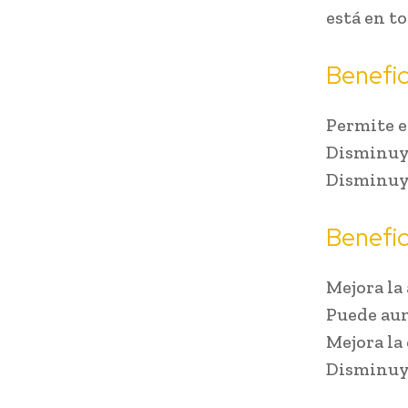
está en t
Benefic
Permite 
Disminuye
Disminuye
Benefic
Mejora la
Puede aum
Mejora la
Disminuye