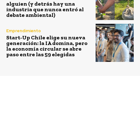
alguien (y detrás hay una
industria que nunca entró al
debate ambiental)
Emprendimiento
Start-Up Chile elige su nueva
generación: la IA domina, pero
la economía circular se abre
paso entre las 59 elegidas
Previous article
Next article
Abren convocatoria
Emprende FCh: líder en
para que jóvenes de
levantamiento de
distintos países
capital privado
participen en programa
de emprendimiento
social