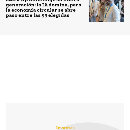
generación: la IA domina, pero
la economía circular se abre
paso entre las 59 elegidas
Previous article
Next article
Recicladores de Base se
SalmonChile publica
capacitan para
primer Informe de
certificarse de acuerdo
Sustentabilidad de la
a la Ley de Reciclaje
Industria del Salmón