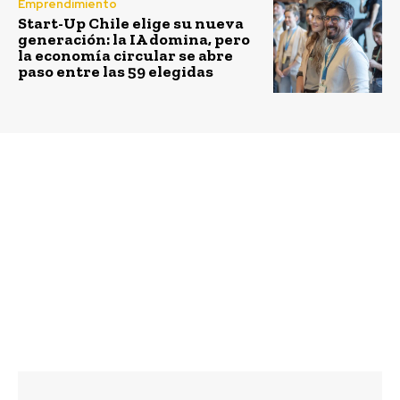
Emprendimiento
Start-Up Chile elige su nueva
generación: la IA domina, pero
la economía circular se abre
paso entre las 59 elegidas
Previous article
Next article
Experto recomienda
“Nuevo Mundo
alternativas
Autosustentable”
económicas para
genera interesante
mantener un hogar
debate sobre recursos
fresco este verano
naturales en Isla de
Pascua