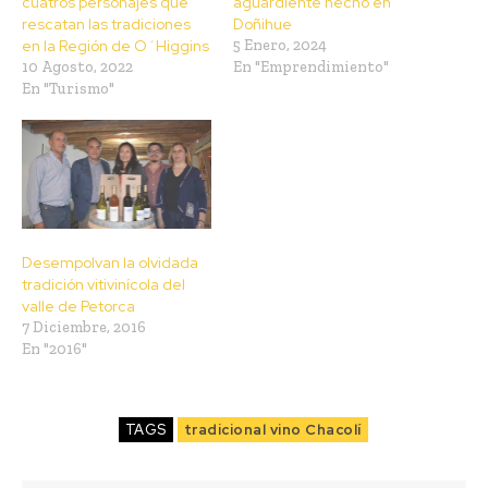
cuatros personajes que
aguardiente hecho en
rescatan las tradiciones
Doñihue
en la Región de O´Higgins
5 Enero, 2024
10 Agosto, 2022
En "Emprendimiento"
En "Turismo"
Desempolvan la olvidada
tradición vitivinícola del
valle de Petorca
7 Diciembre, 2016
En "2016"
TAGS
tradicional vino Chacolí