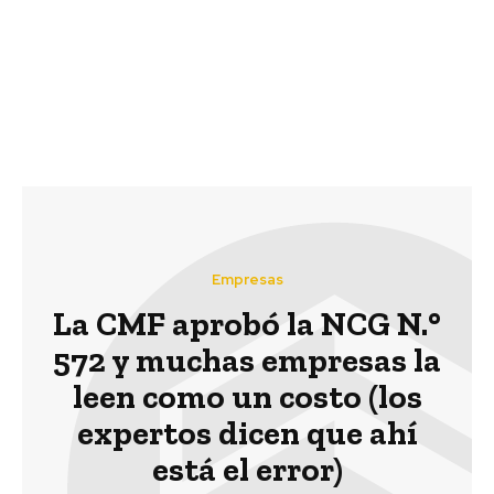
ganadores de concurso
procesos de búsqueda
fotográfico “nuestro
de personas
campo”
extraviadas mediante
convenio con Equifax