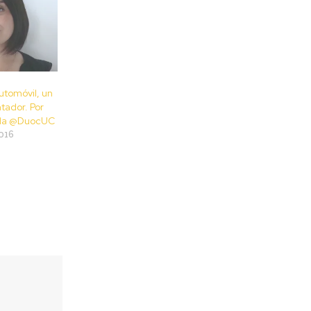
utomóvil, un
tador. Por
da @DuocUC
016