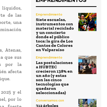
EMPRENDIMENTOS
 líquidos,
rte de las
Emprendimiento
Siete escuelas,
porte, una
instrumentos con
material reciclado
taminación
y un concierto
donde el público
toca: la gira de Los
Cantos de Colores
, Atenas,
en Valparaíso
 a que sus
Emprendimiento
Las postulaciones
os por la
a HUBTEC
ién afecta
crecieron 138% en
un año (y estas
ique.
son las cinco
tecnologías que
quedaron
 2025 y el
seleccionadas)
el, por lo
Conversamos con
312 árboles
a fuerte