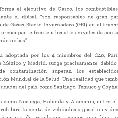
orma el ejecutivo de Gasco, los combustibles
ente el diésel, “son responsables de gran pa
 de Gases Efecto Invernadero (GEI) en el trans
 preocupante frente a los altos niveles de con
ndes urbes”.
a adoptada por los 4 miembros del C40, París
 México y Madrid, surge precisamente, debido
de contaminación superan los establecid
ión Mundial de la Salud. Una realidad que tamb
ciudades del país, como Santiago, Temuco y Coyha
s como Noruega, Holanda y Alemania, entre el
prohibirá la venta de vehículos a gasolina y diés
términos de regulación, vemos que hay un