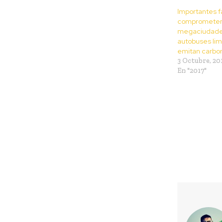
Importantes f
comprometen
megaciudade
autobuses lim
emitan carbo
3 Octubre, 20
En "2017"