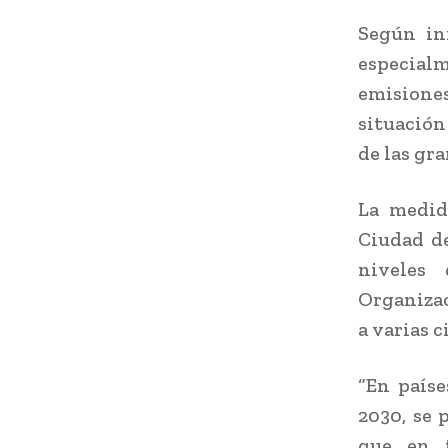
Según inf
especialm
emisiones
situación
de las gra
La medid
Ciudad de
niveles 
Organizac
a varias 
“En paíse
2030, se 
que en 