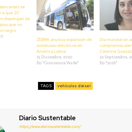
abricantes se
 a que 20
s dispongan de
pios que no
no negro
17
ZEBRA anuncia expansión de
Día mundial sin a
autobuses eléctricos en
compromiso alen
América Latina
Caterina Queza
15 Diciembre, 2020
22 Septiembre, 2
En "Conciencia Verde"
En "2016"
TAGS
vehículos diésel
Diario Sustentable
https://www.diariosustentable.com/