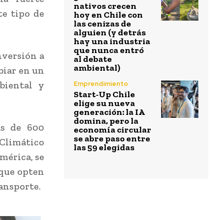
nativos crecen
te tipo de
hoy en Chile con
las cenizas de
alguien (y detrás
hay una industria
que nunca entró
nversión a
al debate
ambiental)
biar en un
biental y
Emprendimiento
Start-Up Chile
elige su nueva
generación: la IA
domina, pero la
ás de 600
economía circular
se abre paso entre
 Climático
las 59 elegidas
América, se
 que opten
ransporte.