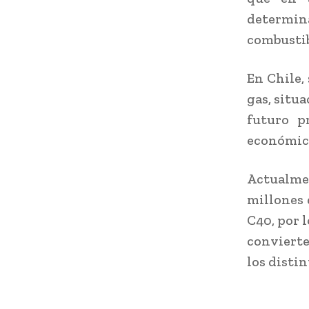
determina
combustib
En Chile,
gas, situ
futuro p
económica
Actualme
millones 
C40, por l
convierte
los disti