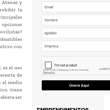
, Atenas y
ohibir la
rincipales
é opciones
ovilistas?
mbustibles
sitivo con
, es el uso
Gerente de
n el medio
Únete Aquí
ico, tiene
debiera ser