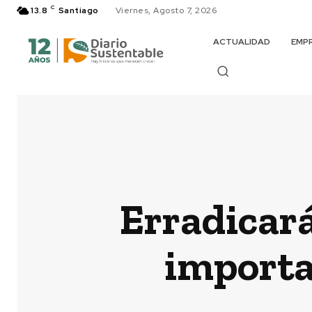
C
13.8
Santiago
Viernes, Agosto 7, 2026
ACTUALIDAD
EMP
Erradicará
importa