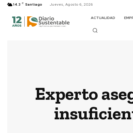
C
14.3
Santiago
Jueves, Agosto 6, 2026
ACTUALIDAD
EMP
Experto ase
insuficien