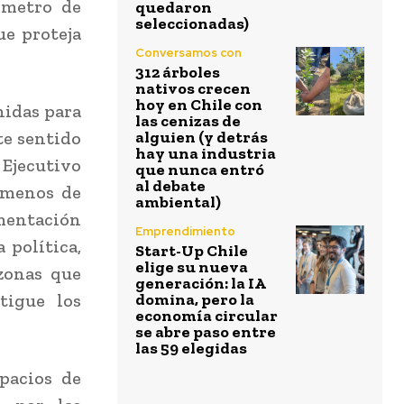
 metro de
quedaron
seleccionadas)
ue proteja
Conversamos con
312 árboles
nativos crecen
hoy en Chile con
nidas para
las cenizas de
te sentido
alguien (y detrás
hay una industria
 Ejecutivo
que nunca entró
al debate
n menos de
ambiental)
amentación
Emprendimiento
 política,
Start-Up Chile
elige su nueva
zonas que
generación: la IA
tigue los
domina, pero la
economía circular
se abre paso entre
las 59 elegidas
pacios de