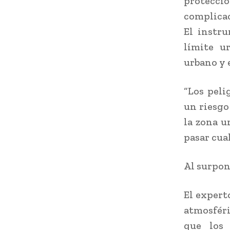
protecci
complicac
El instr
límite u
urbano y e
“Los peli
un riesgo
la zona u
pasar cual
Al surpon
El expert
atmosféri
que los 