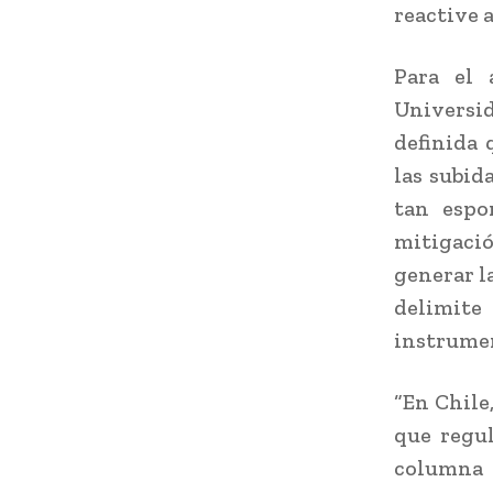
reactive 
Para el 
Universi
definida 
las subid
tan espo
mitigaci
generar l
delimite
instrumen
“En Chile
que regul
columna 