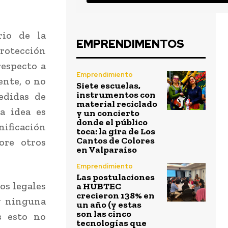
rio de la
EMPRENDIMENTOS
rotección
respecto a
Emprendimiento
ente, o no
Siete escuelas,
instrumentos con
edidas de
material reciclado
a idea es
y un concierto
donde el público
nificación
toca: la gira de Los
Cantos de Colores
ore otros
en Valparaíso
Emprendimiento
Las postulaciones
os legales
a HUBTEC
crecieron 138% en
ay ninguna
un año (y estas
son las cinco
s esto no
tecnologías que