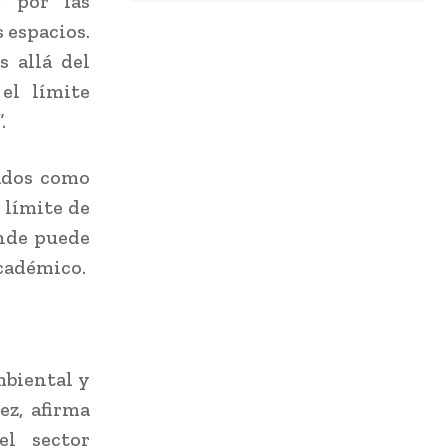
, por las
 espacios.
 allá del
el límite
.
lados como
 límite de
onde puede
académico.
mbiental y
ez, afirma
el sector