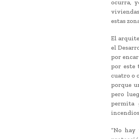
ocurra, 
viviendas
estas zon
El arquit
el Desarr
por encar
por este 
cuatro o 
porque un
pero lue
permita 
incendios
“No hay 