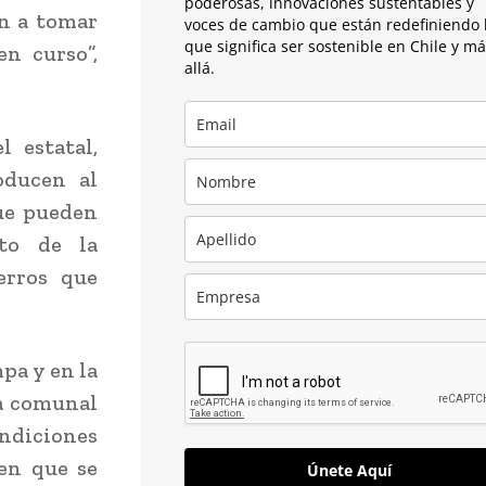
poderosas, innovaciones sustentables y
n a tomar
voces de cambio que están redefiniendo 
que significa ser sostenible en Chile y m
n curso”,
allá.
 estatal,
oducen al
que pueden
cto de la
erros que
mpa y en la
ja comunal
ondiciones
en que se
Únete Aquí