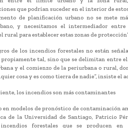
ón entre el límite urbano y la zona rural
iones que podrían suceder en el interior de estos
umento de planificación urbano no se mete más
rbano, y necesitamos el intermediador entre 
l rural para establecer estas zonas de protección”
gros de los incendios forestales no están seña
 propiamente tal, sino que se delimitan entre el
rbana y el comienzo de la periurbana o rural, d
quier cosa y es como tierra de nadie”, insiste el 
iente, los incendios son más contaminantes
o en modelos de pronóstico de contaminación a
ca de la Universidad de Santiago, Patricio Pér
incendios forestales que se producen en 