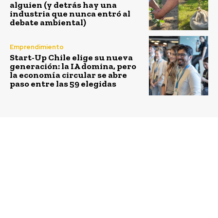
alguien (y detrás hay una
industria que nunca entró al
debate ambiental)
Emprendimiento
Start-Up Chile elige su nueva
generación: la IA domina, pero
la economía circular se abre
paso entre las 59 elegidas
Previous article
Next article
¿Cómo generamos eco
Firman tercer Acuerdo
innovación?
de Producción Limpia
que eleva estándares de
21 plantas procesadoras
de alimentos