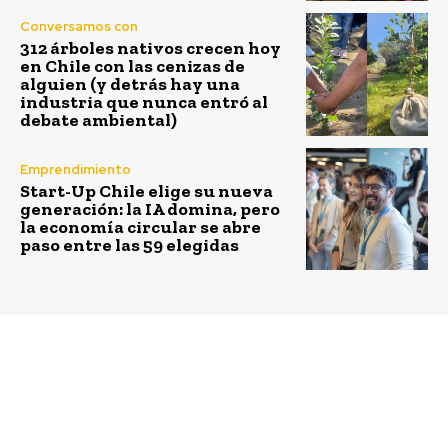
Conversamos con
312 árboles nativos crecen hoy
en Chile con las cenizas de
alguien (y detrás hay una
industria que nunca entró al
debate ambiental)
Emprendimiento
Start-Up Chile elige su nueva
generación: la IA domina, pero
la economía circular se abre
paso entre las 59 elegidas
Previous article
Next article
Ministro neozelandés
El año más caluroso
Steven Joyce expuso en
jamás vivido debería
Chile sobre la relación
estimular a América
entre ambos países
Latina sobre el cambio