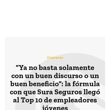
climático. Por Amal-Lee
Amin
@BIDcambioclima