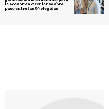
la economía circular se abre
paso entre las 59 elegidas
Previous article
Next article
Primer informe de
Comunidad de Los
sostenibilidad
Lingues y Tinguiririca
“Radiografía de Chile y
Energía inauguran
sus Regiones, 2015:
consultorio
Nuestro punto de
partida”.