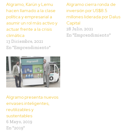
Algramo, Karün y Lemu
Algramo cierra ronda de
hacen llamado a la clase
inversión por US$8.5
política y empresarial a
millones liderada por Dalus
asumir un rol más activo y
Capital
actuar frente a la crisis
28 Julio, 2021
climática
En "Emprendimiento"
13 Diciembre, 2021
En "Emprendimiento"
Algramo presenta nuevos
envases inteligentes,
reutilizables y
sustentables
6 Mayo, 2019
En "2019"