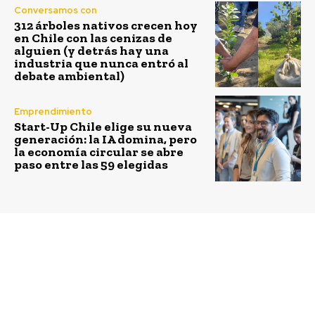
Conversamos con
312 árboles nativos crecen hoy
en Chile con las cenizas de
alguien (y detrás hay una
industria que nunca entró al
debate ambiental)
Emprendimiento
Start-Up Chile elige su nueva
generación: la IA domina, pero
la economía circular se abre
paso entre las 59 elegidas
Previous article
Next article
Atención
3 plataformas abiertas
emprendedores: buscan
para combinar
a los mejores
beneficios
innovadores de
empresariales e
impacto social
impacto social