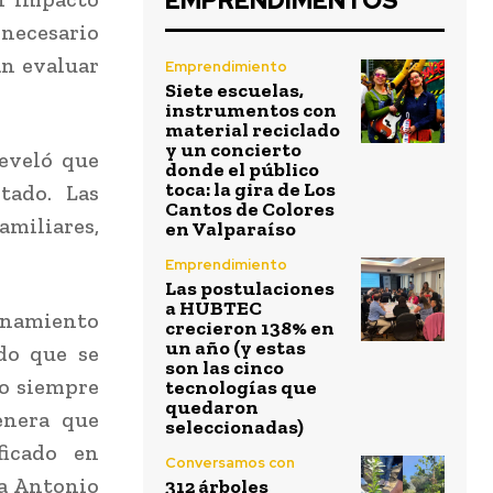
EMPRENDIMENTOS
necesario
an evaluar
Emprendimiento
Siete escuelas,
instrumentos con
material reciclado
y un concierto
reveló que
donde el público
toca: la gira de Los
tado. Las
Cantos de Colores
amiliares,
en Valparaíso
Emprendimiento
Las postulaciones
a HUBTEC
ionamiento
crecieron 138% en
un año (y estas
do que se
son las cinco
no siempre
tecnologías que
quedaron
enera que
seleccionadas)
ficado en
Conversamos con
ra Antonio
312 árboles