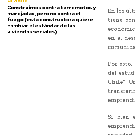
Empresas
Construimos contra terremotos y
En los úl
marejadas, pero no contra el
tiene com
fuego (esta constructora quiere
cambiar el estándar de las
económico
viviendas sociales)
en el des
comunida
Por esto,
del estud
Chile”. U
transfe
emprendi
Si bien 
emprendim
sociedad,