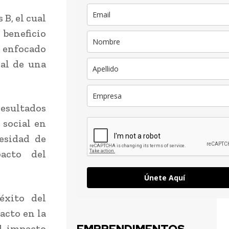
B, el cual
 beneficio
á enfocado
ial de una
resultados
 social en
cesidad de
acto del
Únete Aquí
éxito del
acto en la
el impacto