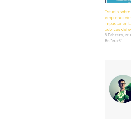
Estudio sobre
emprendimien
impactar en la
públicas del s
8 Febrero, 20
En "2016"