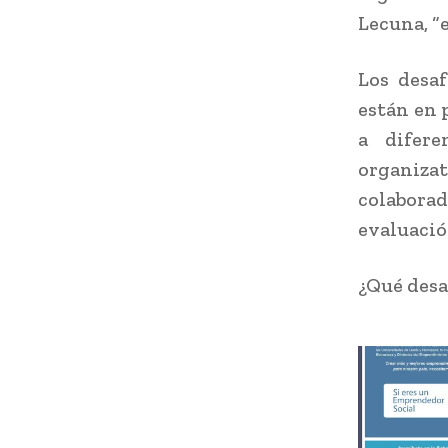
Lecuna, “
Los desaf
están en 
a difere
organiza
colaborad
evaluació
¿Qué desa