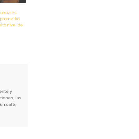
sociales
 promedio
lto nivel de
ente y
iones, las
un café,