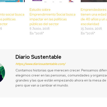
Estudio sobre
Emprendedores 
to social busca
Emprendimiento Social busca
tienen una edad
s políticas
impactar en las políticas
de 40 años y un a
ector
públicas del sector
escolaridad
16
6 Junio, 2016
15 Junio, 2016
En "2016"
En "2016"
Diario Sustentable
https://www.diariosustentable.com/
Contamos historias que merecen crecer. Pensamos difer
elegimos creer en las personas, comunidades y organizac
grandes y las que están empezando ahora en la mesa de 
pero que van a cambiar el mundo.