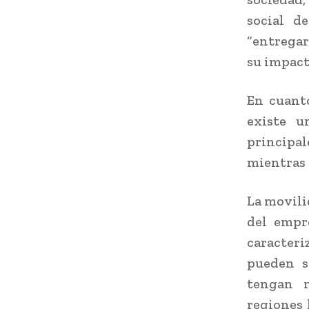
social d
“entregar
su impact
En cuanto
existe u
principal
mientras 
La movili
del empr
caracteri
pueden s
tengan m
regiones 