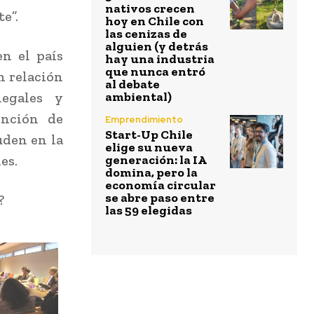
nativos crecen
e”.
hoy en Chile con
las cenizas de
alguien (y detrás
en el país
hay una industria
que nunca entró
n relación
al debate
legales y
ambiental)
ención de
Emprendimiento
Start-Up Chile
uden en la
elige su nueva
es.
generación: la IA
domina, pero la
economía circular
se abre paso entre
?
las 59 elegidas