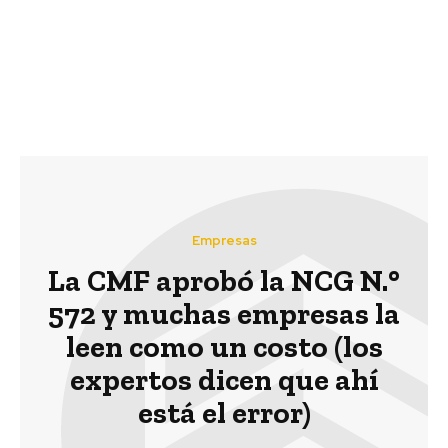
eficiencia energética.
mejora plazas de Puerto
Por Sylvia Larrea,
Montt
Especialista Líder en
Energía BID