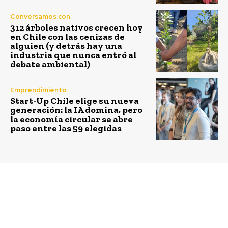
Conversamos con
312 árboles nativos crecen hoy
en Chile con las cenizas de
alguien (y detrás hay una
industria que nunca entró al
debate ambiental)
Emprendimiento
Start-Up Chile elige su nueva
generación: la IA domina, pero
la economía circular se abre
paso entre las 59 elegidas
Previous article
Next article
Iluminando
Programa “Buen Vivir
comunidades con la
en Mi Barrio” de
última tecnología en
Urbanismo Social