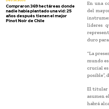
Destacados
En una co
Compraron 369 hectáreas donde
del mayor
nadie había plantado una vid: 25
años después tienen el mejor
instrumen
Pinot Noir de Chile
líderes 
represent
duro para
“La presen
mundo est
crucial e
posible”, 
El titula
asumen el
habrá alc