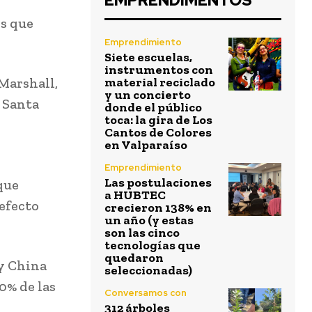
EMPRENDIMENTOS
os que
Emprendimiento
Siete escuelas,
instrumentos con
 Marshall,
material reciclado
y un concierto
, Santa
donde el público
toca: la gira de Los
Cantos de Colores
en Valparaíso
Emprendimiento
Las postulaciones
 que
a HUBTEC
 efecto
crecieron 138% en
un año (y estas
son las cinco
tecnologías que
quedaron
 y China
seleccionadas)
0% de las
Conversamos con
312 árboles