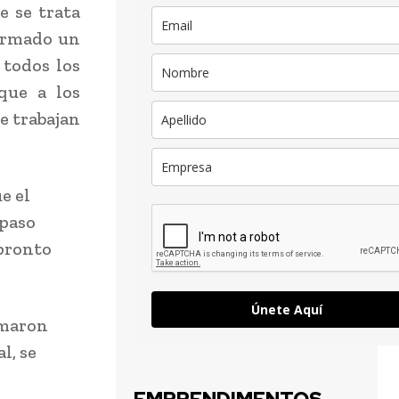
e se trata
firmado un
 todos los
que a los
e trabajan
e el
 paso
 pronto
Únete Aquí
rmaron
l, se