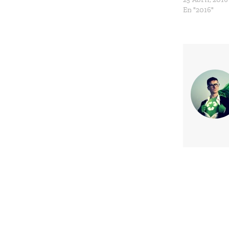
En "2016"
Previous article
Nuestra carrera es contra el tie
Ban en la ceremonia de firma d