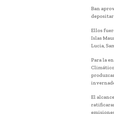
Ban aprov
depositar
Ellos fuer
Islas Maur
Lucia, Sa
Para la e
Climático 
produzcan
invernade
El alcanc
ratificara
emisione