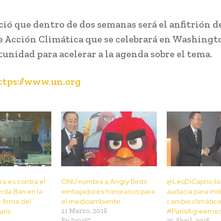
ió que dentro de dos semanas será el anfitrión de
e Acción Climática que se celebrará en Washingt
tunidad para acelerar a la agenda sobre el tema.
ttps://www.un.org
ra es contra el
ONU nombra a Angry Birds
@LeoDiCaprio lla
rda Ban en la
embajadores honorarios para
audacia para miti
 firma del
el medioambiente
cambio climático
arís
21 Marzo, 2016
#ParisAgreemen
En "2016"
25 Abril, 2016