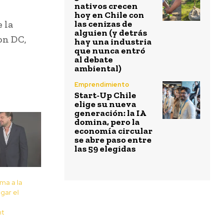
nativos crecen
hoy en Chile con
 la
las cenizas de
alguien (y detrás
on DC,
hay una industria
que nunca entró
al debate
ambiental)
Emprendimiento
Start-Up Chile
elige su nueva
generación: la IA
domina, pero la
economía circular
se abre paso entre
las 59 elegidas
ma a la
gar el
t