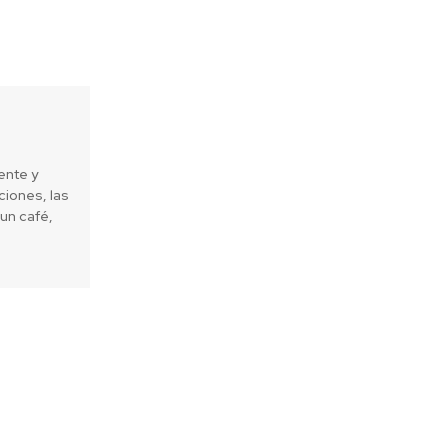
ente y
iones, las
un café,
Next article
s B, una buena noticia para el
planeta