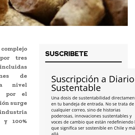
omplejo
SUSCRIBETE
por tres
incluidas
nes de
Suscripción a Diario
 a nivel
Sustentable
s por el
Una dosis de sustentabilidad directamen
gión surge
en tu bandeja de entrada. No se trata de
cualquier correo, sino de historias
dustria
poderosas, innovaciones sustentables y
o y 100%
voces de cambio que están redefiniendo 
que significa ser sostenible en Chile y m
allá.