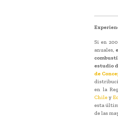
Experienc
Si en 200
anuales,
combustib
estudio d
de Conce
distribuc
en la Re
Chile
y
E
esta últi
de las ma