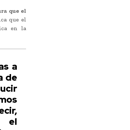
ra que el
ica que el
ica en la
as a
a de
ucir
omos
cir,
 el