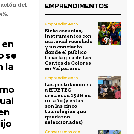
nación del
EMPRENDIMENTOS
75%
.
Emprendimiento
Siete escuelas,
instrumentos con
l en
material reciclado
y un concierto
o se
donde el público
toca: la gira de Los
Cantos de Colores
 la
en Valparaíso
Emprendimiento
Las postulaciones
smo
a HUBTEC
crecieron 138% en
ual
un año (y estas
son las cinco
en
tecnologías que
quedaron
ijo
seleccionadas)
Conversamos con