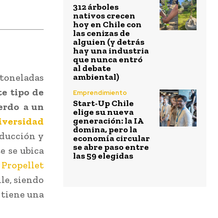
312 árboles
nativos crecen
hoy en Chile con
las cenizas de
alguien (y detrás
hay una industria
que nunca entró
al debate
 toneladas
ambiental)
e tipo de
Emprendimiento
Start-Up Chile
uerdo a un
elige su nueva
niversidad
generación: la IA
domina, pero la
oducción y
economía circular
se abre paso entre
e se ubica
las 59 elegidas
,
Propellet
le, siendo
 tiene una