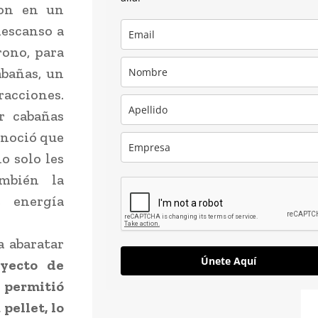
ron en un
descanso a
rono, para
abañas, un
racciones.
r cabañas
onoció que
o solo les
ambién la
e energía
a abaratar
Únete Aquí
yecto de
 permitió
pellet, lo