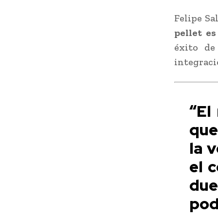
Felipe Sa
pellet es
éxito de
integraci
“El
que
la 
el 
due
po