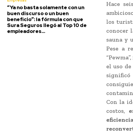
Empresas
Hace sei
“Ya no basta solamente con un
ambicioso
buen discurso o un buen
beneficio”: la fórmula con que
los turis
Sura Seguros llegó al Top 10 de
conocer l
empleadores...
sauna y u
Pese a r
“Pewma”, 
el uso de
signific
consigui
contamina
Con la id
costos,
e
eficienc
reconvert