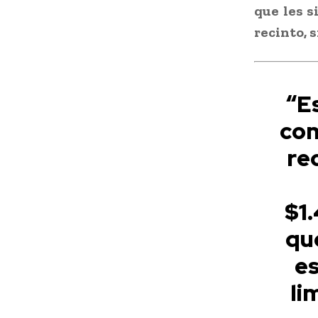
que les s
recinto, 
“Es
com
re
$1
qu
e
li