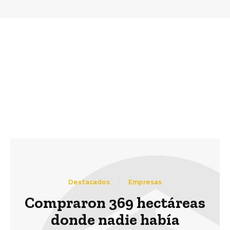
Previous article
Next article
El Espíritu Verde de
Henkel alcanzó sus
Lollapalooza vuelve
objetivos de
más verde que nunca
Sustentabilidad para el
período 2011-2015