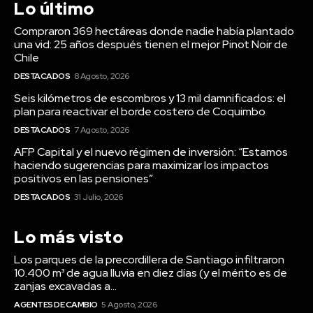
DESTACADOS
8 Agosto, 2026
Seis kilómetros de escombros y 13 mil damnificados: el
plan para reactivar el borde costero de Coquimbo
DESTACADOS
7 Agosto, 2026
AFP Capital y el nuevo régimen de inversión: “Estamos
haciendo sugerencias para maximizar los impactos
positivos en las pensiones”
DESTACADOS
31 Julio, 2026
Lo más visto
Los parques de la precordillera de Santiago infiltraron
10.400 m³ de agua lluvia en diez días (y el mérito es de
zanjas excavadas a...
AGENTES DE CAMBIO
5 Agosto, 2026
Chile tiene 300 mil niños menos que hace siete años (y
uno de cada cuatro menores de 5 años sigue bajo la
línea de...
AGENTES DE CAMBIO
3 Agosto, 2026