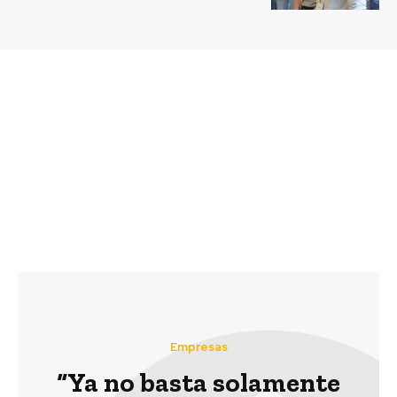
Previous article
Next article
Codelco tendrá la
¿Cuál será la
primera minicentral
contribución del sector
eléctrica del mundo a
privado a los nuevos
partir de relaves
Objetivos de Desarrollo
Sostenible?