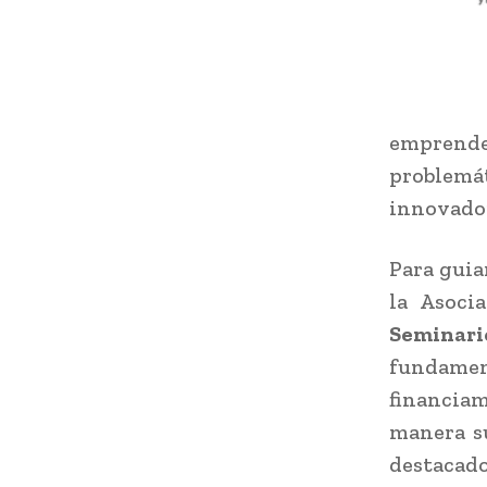
emprende
problemát
innovado
Para guia
la Asoci
Seminar
fundamen
financiam
manera s
destacad