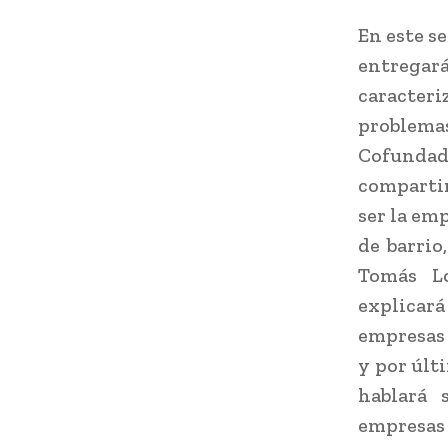
En este s
entregará
caracteri
problema
Cofunda
compartir
ser la em
de barrio
Tomás Lo
explicar
empresas 
y por últ
hablará 
empresas