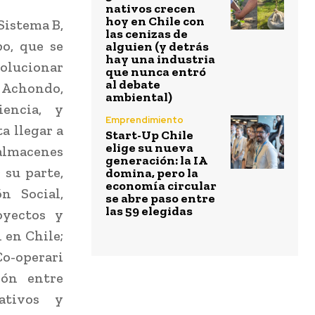
nativos crecen
hoy en Chile con
Sistema B,
las cenizas de
po, que se
alguien (y detrás
hay una industria
solucionar
que nunca entró
al debate
 Achondo,
ambiental)
encia, y
Emprendimiento
a llegar a
Start-Up Chile
elige su nueva
 almacenes
generación: la IA
 su parte,
domina, pero la
economía circular
n Social,
se abre paso entre
las 59 elegidas
oyectos y
 en Chile;
Co-operari
ión entre
eativos y