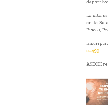
deportivo
La cita e
en la Sa
Piso -1, P
Inscri
e=499
ASECH rea