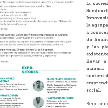
la socied
Semina
Innovació
la agrupa
a conoce
de finan
y las pl
existen
llevar a
manera
sustent
emprend
social.
Empren