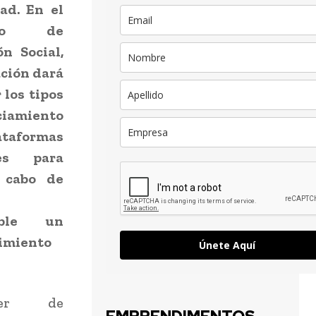
ad. En el
rio de
n Social,
ción dará
r los
tipos
ciamiento
ataformas
tes para
 cabo de
able un
imiento
Únete Aquí
der de