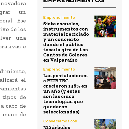
EMPRENDIMENTOS
novadora
grar un
Emprendimiento
cial. Ese
Siete escuelas,
tivo de los
instrumentos con
material reciclado
olver una
y un concierto
donde el público
orativas e
toca: la gira de Los
Cantos de Colores
en Valparaíso
Emprendimiento
ndimiento,
Las postulaciones
lizará el
a HUBTEC
crecieron 138% en
amientas
un año (y estas
son las cinco
 tipos de
tecnologías que
 a cabo de
quedaron
seleccionadas)
a mano de
Conversamos con
312 árboles