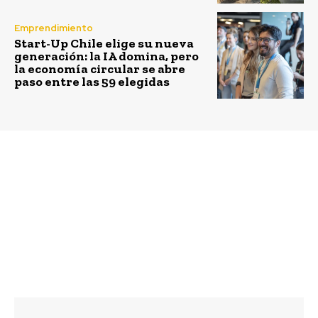
Emprendimiento
Start-Up Chile elige su nueva
generación: la IA domina, pero
la economía circular se abre
paso entre las 59 elegidas
Previous article
Next article
Presentan “Primer
¿El Cambio Climático
Estudio Comunidad
en Agenda Política?
Profesionales con
Sentido”