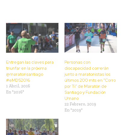
Entregan las claves para
Personas con
triunfar en la próxima
discapacidad correrán
@maratonsantiago
junto a maratonistas los
#eMDS2016
últimos 200 mts en “Corro
1 Abril, 2016
por Ti” de Maratón de
En "2016"
Santiago y Fundación
Umano
22 Febrero, 2019
En "2019"