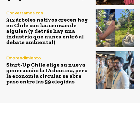
Conversamos con
312 árboles nativos crecen hoy
en Chile con las cenizas de
alguien (y detrás hay una
industria que nunca entró al
debate ambiental)
Emprendimiento
Start-Up Chile elige su nueva
generación: la IA domina, pero
la economía circular se abre
paso entre las 59 elegidas
Previous article
Next article
Hoteles ibis abren sus
Bosque nativo aumentó
puertas para los perros
en más de 126 mil
hectáreas en últimos