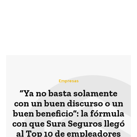
Previous article
Next article
Comisión de Ética de
Más de 400 toneladas
SOFOFA suspende a
ha logrado la campaña
CMPC
de reciclaje Ropa x Ropa
de Tiendas Paris