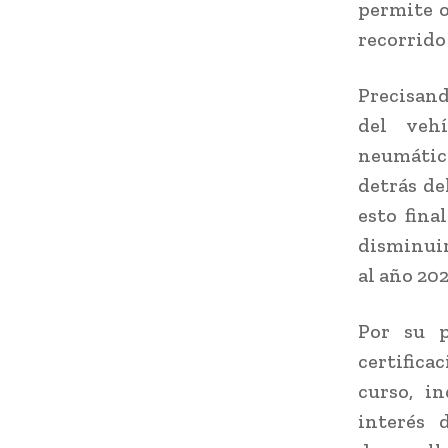
permite 
recorrido 
Precisand
del veh
neumátic
detrás de
esto fin
disminuir
al año 202
Por su p
certific
curso, i
interés 