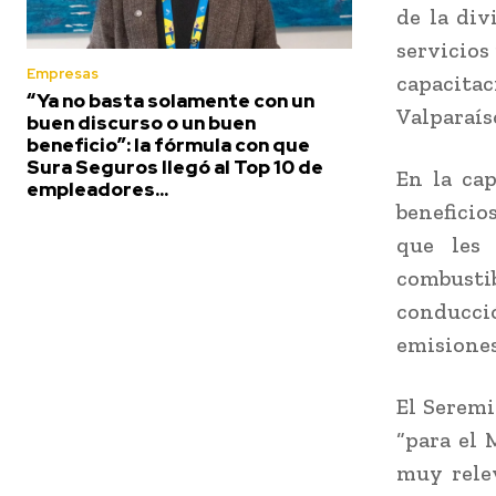
de la div
servicios
Empresas
capacitac
“Ya no basta solamente con un
Valparaís
buen discurso o un buen
beneficio”: la fórmula con que
Sura Seguros llegó al Top 10 de
En la cap
empleadores...
beneficios
que les
combustib
conducc
emisione
El Seremi
“para el 
muy relev