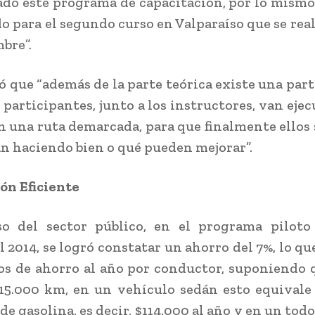
ado este programa de capacitación, por lo mism
o para el segundo curso en Valparaíso que se reali
bre”.
 que “además de la parte teórica existe una part
 participantes, junto a los instructores, van eje
n una ruta demarcada, para que finalmente ellos
án haciendo bien o qué pueden mejorar”.
ón Eficiente
so del sector público, en el programa piloto 
l 2014, se logró constatar un ahorro del 7%, lo qu
ros de ahorro al año por conductor, suponiendo 
15.000 km, en un vehículo sedán esto equivale
 de gasolina, es decir, $114.000 al año y en un tod