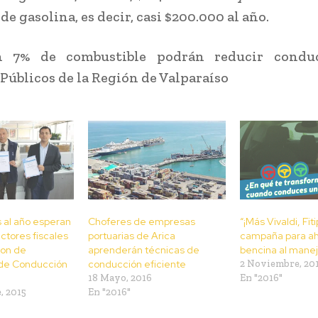
 de gasolina, es decir, casi $200.000 al año.
 7% de combustible podrán reducir condu
 Públicos de la Región de Valparaíso
 al año esperan
Choferes de empresas
“¡Más Vivaldi, Fitip
ctores fiscales
portuarias de Arica
campaña para ah
ron de
aprenderán técnicas de
bencina al manej
 de Conducción
conducción eficiente
2 Noviembre, 20
18 Mayo, 2016
En "2016"
, 2015
En "2016"