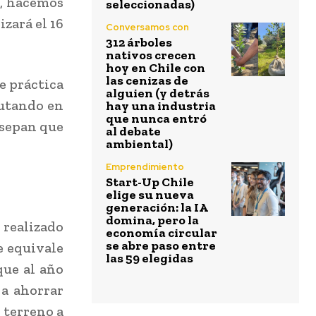
o, hacemos
seleccionadas)
zará el 16
Conversamos con
312 árboles
nativos crecen
hoy en Chile con
las cenizas de
e práctica
alguien (y detrás
cutando en
hay una industria
que nunca entró
 sepan que
al debate
ambiental)
Emprendimiento
Start-Up Chile
elige su nueva
generación: la IA
domina, pero la
realizado
economía circular
se abre paso entre
e equivale
las 59 elegidas
que al año
 a ahorrar
o terreno a