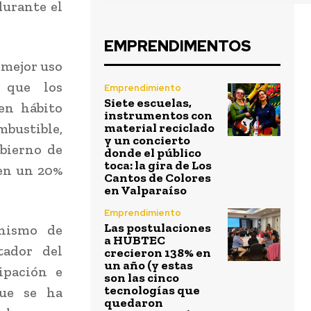
urante el
EMPRENDIMENTOS
 mejor uso
 que los
Emprendimiento
Siete escuelas,
en hábito
instrumentos con
mbustible,
material reciclado
y un concierto
bierno de
donde el público
toca: la gira de Los
 en un 20%
Cantos de Colores
en Valparaíso
Emprendimiento
Las postulaciones
anismo de
a HUBTEC
tador del
crecieron 138% en
un año (y estas
ipación e
son las cinco
tecnologías que
que se ha
quedaron