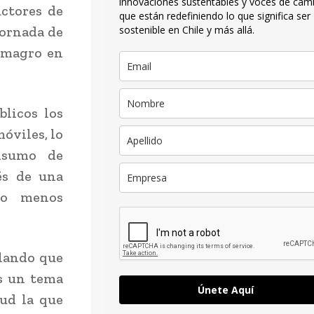
innovaciones sustentables y voces de cam
uctores de
que están redefiniendo lo que significa ser
jornada de
sostenible en Chile y más allá.
Almagro en
blicos los
móviles, lo
nsumo de
vés de una
do menos
alando que
es un tema
Únete Aquí
tud la que