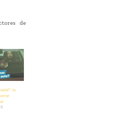
ctores de
aldi!”: la
orrar
ar
16