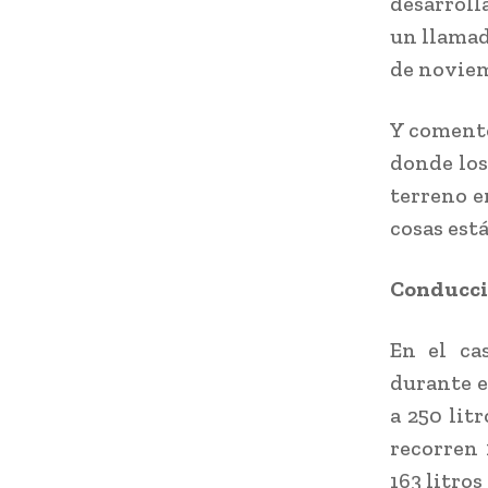
desarroll
un llamad
de noviem
Y comentó
donde los
terreno e
cosas est
Conducci
En el ca
durante e
a 250 lit
recorren 
163 litros