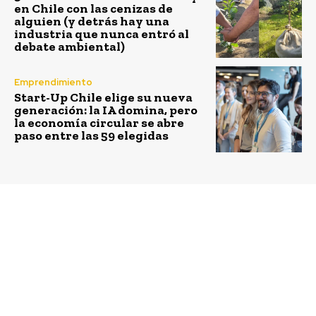
en Chile con las cenizas de
alguien (y detrás hay una
industria que nunca entró al
debate ambiental)
Emprendimiento
Start-Up Chile elige su nueva
generación: la IA domina, pero
la economía circular se abre
paso entre las 59 elegidas
Previous article
Next article
Inbound marketing en
Foro de Innovación
el fundraising de las
Social y Ética Global
ONGS en
2015
@ESADEisocial