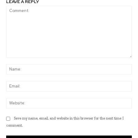
LEAVE A REPLY
Comment:
Na
Ema
Web
Save my name, email, and website in this browser for the next time I
comment.