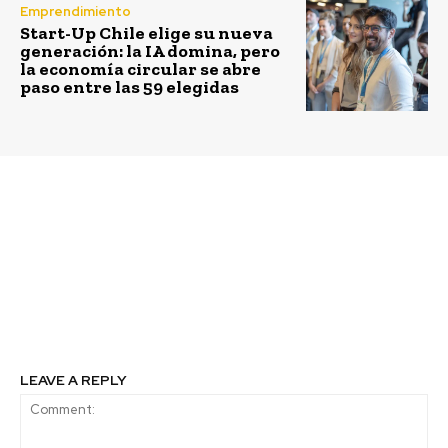
Emprendimiento
Start-Up Chile elige su nueva
generación: la IA domina, pero
la economía circular se abre
paso entre las 59 elegidas
Previous article
Next article
TECHO y Reinos
Casi 1500 trabajadores
Preguntados
de la construcción se
posicionan pobreza y
han capacitado con el
desigualdad en
proyecto Hogar+
América Latina a través
de aplicación móvil
LEAVE A REPLY