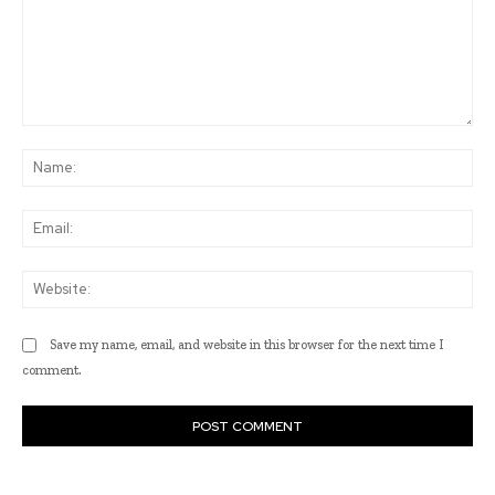
Comment:
Na
Ema
Web
Save my name, email, and website in this browser for the next time I
comment.