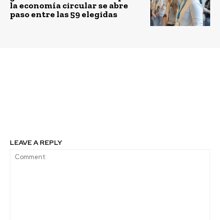
la economía circular se abre
paso entre las 59 elegidas
Previous article
Next article
Día internacional para
Lanzan en Chile
la erradicación de la
inciativa internacional
pobreza, menos pobreza
Global Hub por el Bien
y mejor salud
Común
LEAVE A REPLY