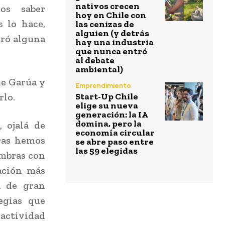
nativos crecen
os saber
hoy en Chile con
 lo hace,
las cenizas de
alguien (y detrás
uró alguna
hay una industria
que nunca entró
al debate
ambiental)
de Garúa y
Emprendimiento
rlo.
Start-Up Chile
elige su nueva
generación: la IA
domina, pero la
 ojalá de
economía circular
aras hemos
se abre paso entre
las 59 elegidas
embras con
ación más
á de gran
egias que
actividad