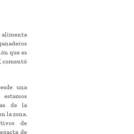
limenta
 ganaderos
ión que es
”, comentó
desde una
, estamos
pas de la
n la zona.
itivos de
 exacta de