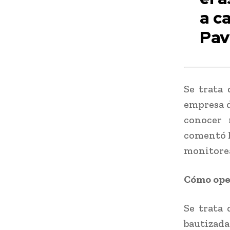
a c
Pav
Se trata
empresa d
conocer 
comentó P
monitorea
Cómo ope
Se trata 
bautizada