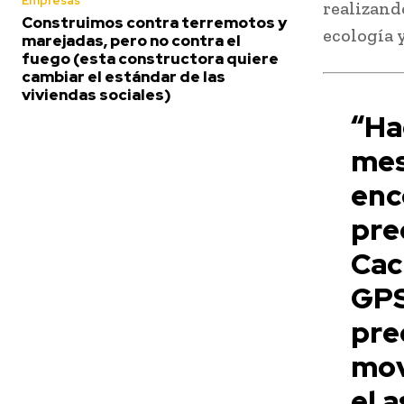
Empresas
realizan
Construimos contra terremotos y
ecología 
marejadas, pero no contra el
fuego (esta constructora quiere
cambiar el estándar de las
viviendas sociales)
“Ha
me
enc
pre
Cac
GPS
pr
mov
el 