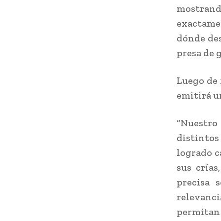
mostran
exactame
dónde des
presa de 
Luego de 
emitirá u
“Nuestro
distintos
logrado c
sus cría
precisa 
relevanc
permitan