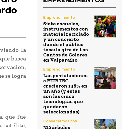
EMPRENDIMENTOS
ardo
Emprendimiento
Siete escuelas,
instrumentos con
material reciclado
y un concierto
donde el público
viendo la
toca: la gira de Los
Cantos de Colores
 que busca
en Valparaíso
ervación,
Emprendimiento
e se logra
Las postulaciones
a HUBTEC
crecieron 138% en
un año (y estas
son las cinco
tecnologías que
quedaron
seleccionadas)
a, que fue
Conversamos con
 satélite,
312 árboles