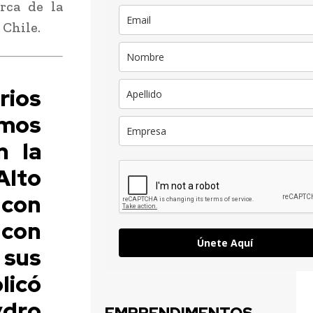
rca de la
 Chile.
rios
mos
n la
Alto
 con
 con
Únete Aquí
sus
licó
ydro