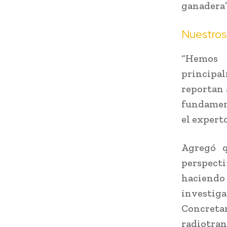
ganadera”
Nuestros
“Hemos
principal
reportan 
fundament
el experto
Agregó q
perspect
haciendo
investiga
Concreta
radiotran