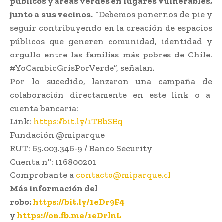
públicos y áreas verdes en lugares vulnerables,
junto a sus vecinos.
“Debemos ponernos de pie y
seguir contribuyendo en la creación de espacios
públicos que generen comunidad, identidad y
orgullo entre las familias más pobres de Chile.
#‎YoCambioGrisPorVerde”, señalan.
Por lo sucedido, lanzaron una campaña de
colaboración directamente en este link o a
cuenta bancaria:
Link:
https://bit.ly/1TBbSEq
Fundación @miparque
RUT: 65.003.346-9 / Banco Security
Cuenta nº: 116800201
Comprobante a
contacto@miparque.cl
Más información del
robo:
https://bit.ly/1eDr9F4
y
https://on.fb.me/1eDrlnL