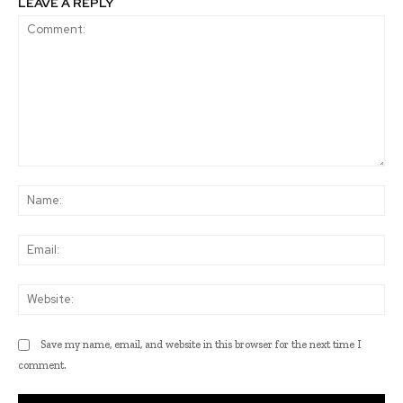
LEAVE A REPLY
Comment:
Na
Ema
Web
Save my name, email, and website in this browser for the next time I
comment.