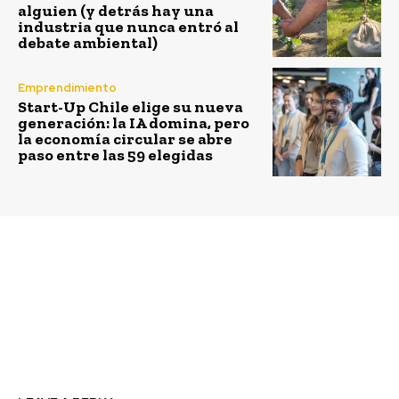
alguien (y detrás hay una
industria que nunca entró al
debate ambiental)
Emprendimiento
Start-Up Chile elige su nueva
generación: la IA domina, pero
la economía circular se abre
paso entre las 59 elegidas
Previous article
Next article
Debate internacional
Más de 900 personas
abordó desafíos y
han participado en
oportunidades de
talleres de uso
crecimiento verde en
responsable del agua
América Latina