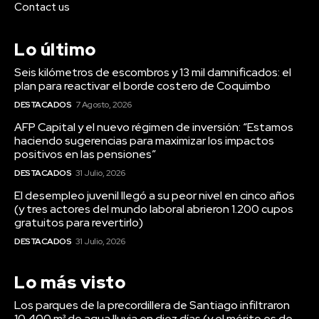
Contact us
Lo último
Seis kilómetros de escombros y 13 mil damnificados: el
plan para reactivar el borde costero de Coquimbo
DESTACADOS
7 Agosto, 2026
AFP Capital y el nuevo régimen de inversión: “Estamos
haciendo sugerencias para maximizar los impactos
positivos en las pensiones”
DESTACADOS
31 Julio, 2026
El desempleo juvenil llegó a su peor nivel en cinco años
(y tres actores del mundo laboral abrieron 1.200 cupos
gratuitos para revertirlo)
DESTACADOS
31 Julio, 2026
Lo más visto
Los parques de la precordillera de Santiago infiltraron
10.400 m³ de agua lluvia en diez días (y el mérito es de