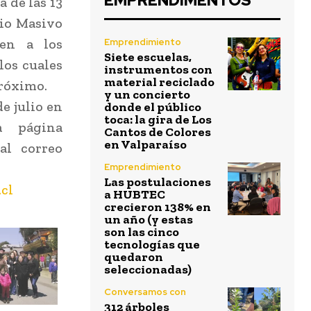
EMPRENDIMENTOS
 de las 13
io Masivo
úen a los
Emprendimiento
Siete escuelas,
los cuales
instrumentos con
material reciclado
próximo.
y un concierto
de julio en
donde el público
toca: la gira de Los
a página
Cantos de Colores
en Valparaíso
al correo
Emprendimiento
Las postulaciones
cl
a HUBTEC
crecieron 138% en
un año (y estas
son las cinco
tecnologías que
quedaron
seleccionadas)
Conversamos con
312 árboles