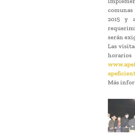
implement
comunas 
2015 y a
requerimi
serán exig
Las visita
horario
www.apefi
apeficien
Más infor