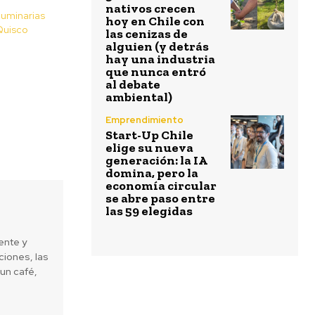
nativos crecen
luminarias
hoy en Chile con
Quisco
las cenizas de
alguien (y detrás
hay una industria
que nunca entró
al debate
ambiental)
Emprendimiento
Start-Up Chile
elige su nueva
generación: la IA
domina, pero la
economía circular
se abre paso entre
las 59 elegidas
ente y
iones, las
un café,