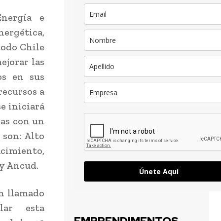
Energía e
ergética,
todo Chile
ejorar las
os en sus
recursos a
e iniciará
das con un
 son: Alto
acimiento,
 y Ancud.
Únete Aquí
un llamado
lar esta