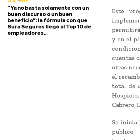
Empresas
“Ya no basta solamente con un
Este pro
buen discurso o un buen
implemen
beneficio”: la fórmula con que
Sura Seguros llegó al Top 10 de
permitirá
empleadores...
y en el p
condicio
cuentas d
otras nec
el recamb
total de 
Hospicio,
Cabrero, 
Se inicia
público