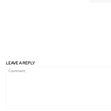
Previous article
El Reciclaje: Las cifras en
LEAVE A REPLY
Comment: