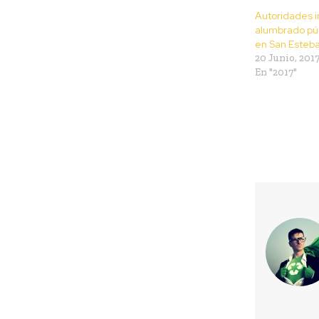
Autoridades 
alumbrado púb
en San Esteb
20 Junio, 201
En "2017"