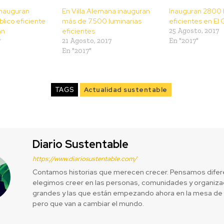
inauguran
En Villa Alemana inauguran
Inauguran 2800 
lico eficiente
más de 7.500 luminarias
eficientes en El 
an
eficientes
25 Agosto, 2017
7
21 Agosto, 2017
En "2017"
En "2017"
TAGS
Actualidad sustentable
Diario Sustentable
https://www.diariosustentable.com/
Contamos historias que merecen crecer. Pensamos difer
elegimos creer en las personas, comunidades y organizac
grandes y las que están empezando ahora en la mesa de 
pero que van a cambiar el mundo.