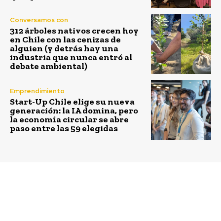
Conversamos con
312 árboles nativos crecen hoy
en Chile con las cenizas de
alguien (y detrás hay una
industria que nunca entró al
debate ambiental)
Emprendimiento
Start-Up Chile elige su nueva
generación: la IA domina, pero
la economía circular se abre
paso entre las 59 elegidas
Previous article
Next article
En Pitch Contest:
¿Cómo disminuir la
MeetLatAm Busca a las
deserción en la
Mejores Startups
educación superior?.