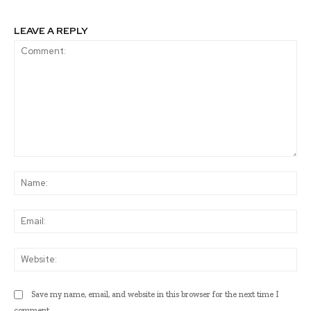
LEAVE A REPLY
Comment:
Na
Ema
Web
Save my name, email, and website in this browser for the next time I
comment.