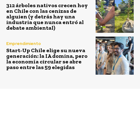
312 árboles nativos crecen hoy
en Chile con las cenizas de
alguien (y detrás hay una
industria que nunca entró al
debate ambiental)
Emprendimiento
Start-Up Chile elige su nueva
generación: la IA domina, pero
la economía circular se abre
paso entre las 59 elegidas
Previous article
Next article
Destacan a Rancagua
Mujeres que cambian el
por ser la ciudad con
mundo Vía
mayores índices de
@ESADEisocial
conducta sustentable
del país