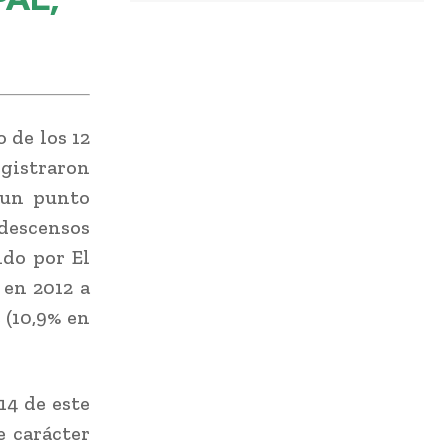
 de los 12
istraron
 un punto
descensos
ido por El
 en 2012 a
e (10,9% en
14 de este
 carácter