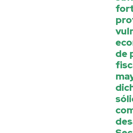
for
pro
vul
eco
de 
fis
may
dic
sól
co
des
Sec