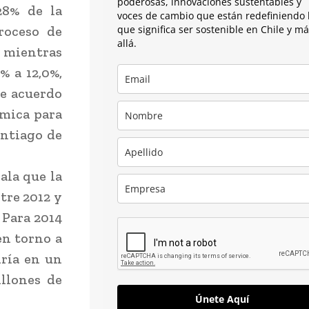
poderosas, innovaciones sustentables y
28% de la
voces de cambio que están redefiniendo 
roceso de
que significa ser sostenible en Chile y m
allá.
, mientras
% a 12,0%,
de acuerdo
ómica para
antiago de
ala que la
tre 2012 y
 Para 2014
en torno a
iría en un
llones de
Únete Aquí