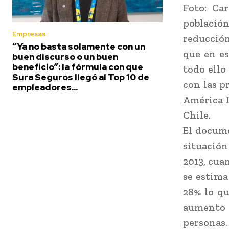
Foto: Ca
població
Empresas
reducción
“Ya no basta solamente con un
que en es
buen discurso o un buen
beneficio”: la fórmula con que
todo ello
Sura Seguros llegó al Top 10 de
con las p
empleadores...
América L
Chile.
El docu
situación
2013, cua
se estima
28% lo qu
aumento 
personas.