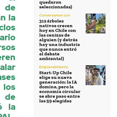
quedaron
s de
seleccionadas)
n la
Conversamos con
312 árboles
clos
nativos crecen
hoy en Chile con
ario
las cenizas de
alguien (y detrás
rsos
hay una industria
que nunca entró
al debate
eren
ambiental)
alar
Emprendimiento
Start-Up Chile
ases
elige su nueva
generación: la IA
 los
domina, pero la
economía circular
 de
se abre paso entre
las 59 elegidas
ó la
PAL,