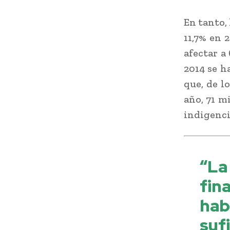
En tanto,
11,7% en 
afectar a
2014 se h
que, de l
año, 71 m
indigenci
“La
fin
ha
su