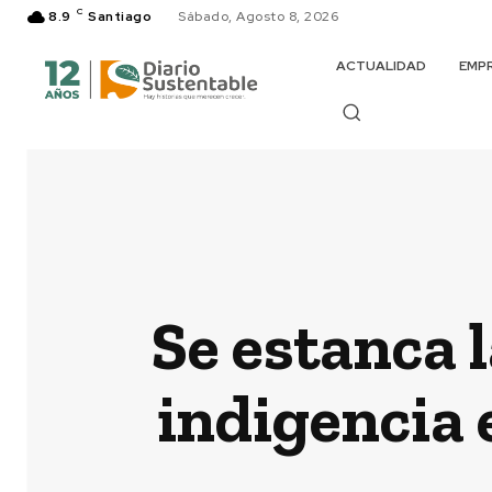
C
8.9
Santiago
Sábado, Agosto 8, 2026
ACTUALIDAD
EMP
Se estanca l
indigencia 