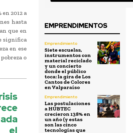
 en 2012 a
ones hasta
EMPRENDIMENTOS
can que en
 significa
Emprendimiento
eza en ese
Siete escuelas,
instrumentos con
 pobreza o
material reciclado
y un concierto
donde el público
toca: la gira de Los
Cantos de Colores
en Valparaíso
isis
Emprendimiento
Las postulaciones
rece
a HUBTEC
crecieron 138% en
ada
un año (y estas
son las cinco
 el
tecnologías que