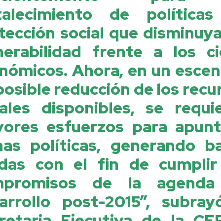
talecimiento de política
tección social que disminuya
nerabilidad frente a los ci
nómicos. Ahora, en un escen
posible reducción de los recu
cales disponibles, se requi
ores esfuerzos para apunt
has políticas, generando b
idas con el fin de cumplir
mpromisos de la agenda
arrollo post-2015”, subray
retaria Ejecutiva de la CE