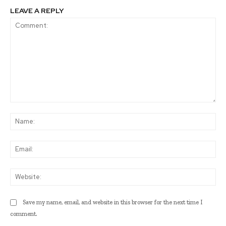
LEAVE A REPLY
Comment:
Na
Ema
Web
Save my name, email, and website in this browser for the next time I
comment.