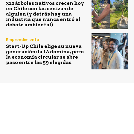
312 árboles nativos crecen hoy
en Chile con las cenizas de
alguien (y detrás hay una
industria que nunca entró al
debate ambiental)
Emprendimiento
Start-Up Chile elige su nueva
generación: la IA domina, pero
la economía circular se abre
paso entre las 59 elegidas
Previous article
Next article
Jump Chile 2014 premia
35 empresas reciben el
innovadores
Sello de Eficiencia
emprendimientos
Energética
universitarios