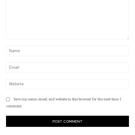
Comment:
Na
Ema
Web
Save my name, email, and website in this browser for the next time I
comment.