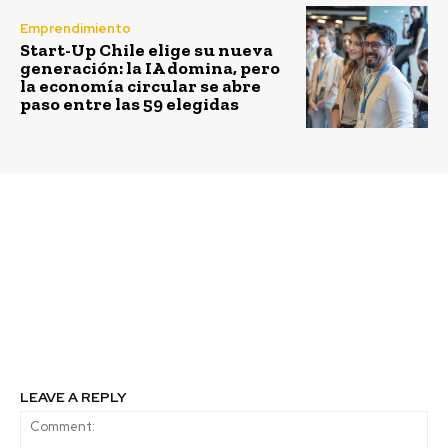
Emprendimiento
Start-Up Chile elige su nueva
generación: la IA domina, pero
la economía circular se abre
paso entre las 59 elegidas
Previous article
Next article
Ministerio del Medio
Fundación Chile lanza
Ambiente y Aguas
Guía de Comunicación
Andinas premian a
Verde
estudiantes de
educación básica y
profesores de la RM
LEAVE A REPLY