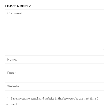
LEAVE A REPLY
Comment:
Na
Ema
Web
Save my name, email, and website in this browser for the next time I
comment.