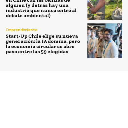
en Chile con las cenizas de
alguien (y detrás hay una
industria que nunca entró al
debate ambiental)
Emprendimiento
Start-Up Chile elige su nueva
generación: la IA domina, pero
la economía circular se abre
paso entre las 59 elegidas
Previous article
Next article
ACCIÓN y
Chile analiza
Municipalidad de
metodologías para
Canela firman Convenio
medir pobreza y
Colaborativo
vulnerabilidad con
Educacional
enfoque
multidimensional