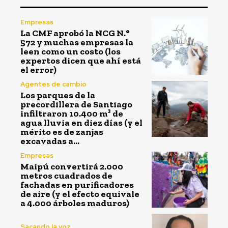
Empresas
La CMF aprobó la NCG N.°
572 y muchas empresas la
leen como un costo (los
expertos dicen que ahí está
el error)
Agentes de cambio
Los parques de la
precordillera de Santiago
infiltraron 10.400 m³ de
agua lluvia en diez días (y el
mérito es de zanjas
excavadas a...
Empresas
Maipú convertirá 2.000
metros cuadrados de
fachadas en purificadores
de aire (y el efecto equivale
a 4.000 árboles maduros)
Sacando la voz