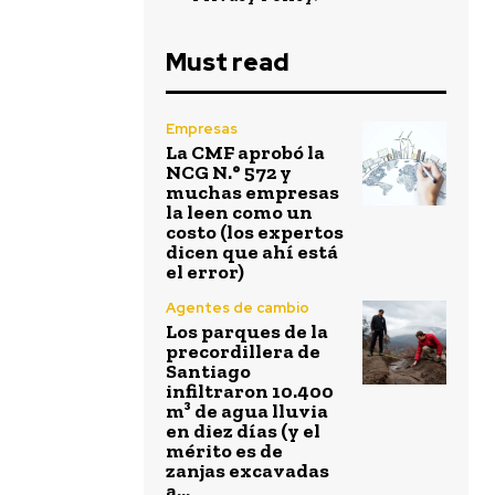
Must read
Empresas
La CMF aprobó la
NCG N.° 572 y
muchas empresas
la leen como un
costo (los expertos
dicen que ahí está
el error)
Agentes de cambio
Los parques de la
precordillera de
Santiago
infiltraron 10.400
m³ de agua lluvia
en diez días (y el
mérito es de
zanjas excavadas
a...