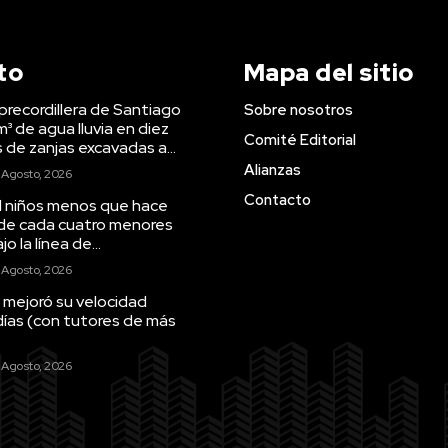
to
Mapa del sitio
precordillera de Santiago
Sobre nosotros
m³ de agua lluvia en diez
Comité Editorial
s de zanjas excavadas a...
Alianzas
 Agosto, 2026
Contacto
il niños menos que hace
 de cada cuatro menores
o la línea de...
 Agosto, 2026
 mejoró su velocidad
días (con tutores de más
 Agosto, 2026