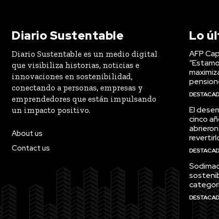
Diario Sustentable
Lo ú
AFP Capi
Diario Sustentable es un medio digital
“Estamo
que visibiliza historias, noticias e
maximiza
innovaciones en sostenibilidad,
pension
conectando a personas, empresas y
DESTACA
emprendedores que están impulsando
El desem
un impacto positivo.
cinco añ
abrieron
About us
revertirl
Contact us
DESTACA
Sodimac 
sostenib
categor
DESTACA