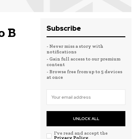
Subscribe
o B
- Never miss a story with
notifications
- Gain full access to our premium
content
- Browse free from up to 5 devices
at once
UNLOCK ALL
I've read and accept the
Privacy Policy
.