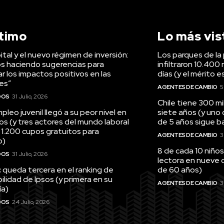
ltimo
Lo más vis
tal y el nuevo régimen de inversión:
Los parques de la 
s haciendo sugerencias para
infiltraron 10.400 
r los impactos positivos en las
días (y el mérito e
es”
AGENTES DE CAMBIO
5
DOS
31 Julio, 2026
Chile tiene 300 m
pleo juvenil llegó a su peor nivel en
siete años (y uno
os (y tres actores del mundo laboral
de 5 años sigue baj
 1.200 cupos gratuitos para
AGENTES DE CAMBIO
3
o)
8 de cada 10 niños
DOS
31 Julio, 2026
lectora en nueve 
queda tercera en el ranking de
de 60 años)
ilidad de Ipsos (y primera en su
AGENTES DE CAMBIO
3
ía)
DOS
24 Julio, 2026