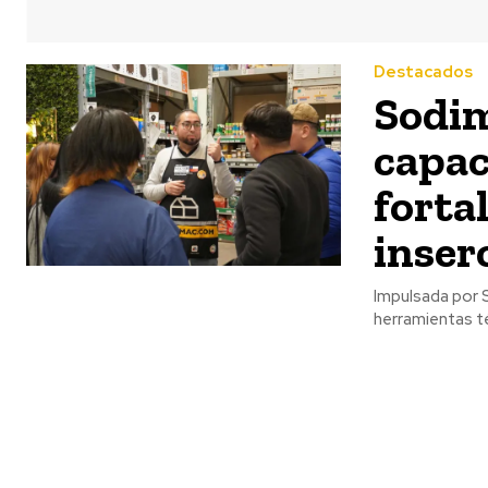
Destacados
Sodim
capac
forta
inser
Impulsada por S
herramientas té