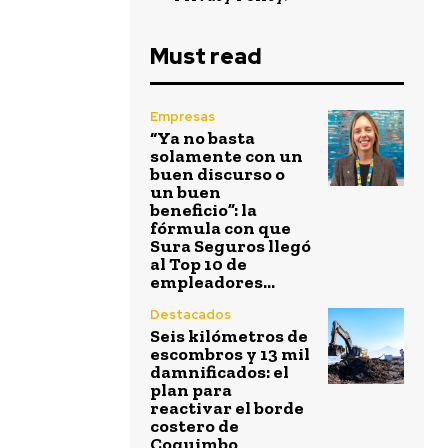
Must read
Empresas
“Ya no basta
solamente con un
buen discurso o
un buen
beneficio”: la
fórmula con que
Sura Seguros llegó
al Top 10 de
empleadores...
Destacados
Seis kilómetros de
escombros y 13 mil
damnificados: el
plan para
reactivar el borde
costero de
Coquimbo