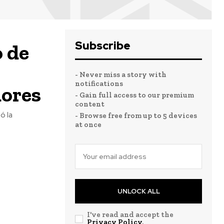
Subscribe
o de
- Never miss a story with
notifications
ores
- Gain full access to our premium
content
ó la
- Browse free from up to 5 devices
at once
UNLOCK ALL
I've read and accept the
Privacy Policy
.