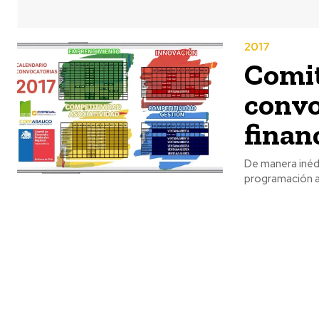
2017
Comit
convo
finan
De manera inéd
programación an