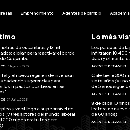
resas
Emprendimiento
Agentes de cambio
Academia
ltimo
Lo más vis
ómetros de escombros y 13 mil
Los parques de la 
ados: el plan para reactivar el borde
infiltraron 10.400 
 de Coquimbo
días (y el mérito e
DOS
7 Agosto, 2026
AGENTES DE CAMBIO
5
tal y el nuevo régimen de inversión:
Chile tiene 300 m
s haciendo sugerencias para
siete años (y uno
r los impactos positivos en las
de 5 años sigue baj
es”
AGENTES DE CAMBIO
3
DOS
31 Julio, 2026
8 de cada 10 niños
pleo juvenil llegó a su peor nivel en
lectora en nueve 
os (y tres actores del mundo laboral
de 60 años)
 1.200 cupos gratuitos para
AGENTES DE CAMBIO
3
o)