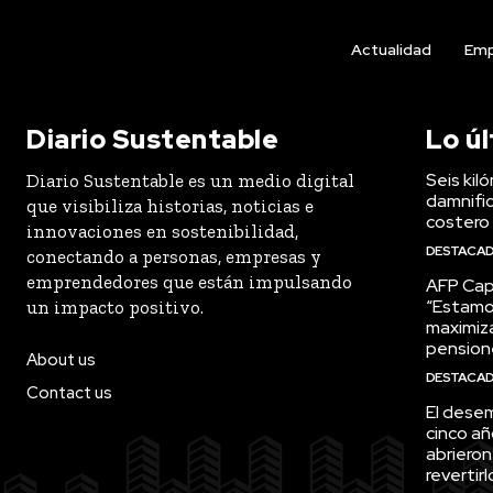
Actualidad
Emp
Diario Sustentable
Lo ú
Seis kil
Diario Sustentable es un medio digital
damnific
que visibiliza historias, noticias e
costero
innovaciones en sostenibilidad,
DESTACA
conectando a personas, empresas y
emprendedores que están impulsando
AFP Capi
“Estamo
un impacto positivo.
maximiza
pension
About us
DESTACA
Contact us
El desem
cinco añ
abrieron
revertirl