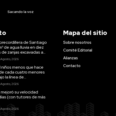
Sacando la voz
to
Mapa del sitio
precordillera de Santiago
Sobre nosotros
m³ de agua lluvia en diez
Comité Editorial
s de zanjas excavadas a...
Alianzas
 Agosto, 2026
Contacto
il niños menos que hace
 de cada cuatro menores
o la línea de...
 Agosto, 2026
 mejoró su velocidad
días (con tutores de más
 Agosto, 2026