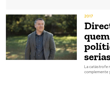
2017
Direc
quema
polít
seria
La catástrofe n
complemente y 