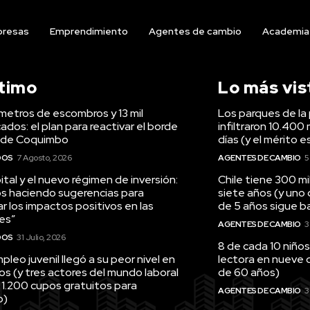
resas
Emprendimiento
Agentes de cambio
Academia
ltimo
Lo más vis
ómetros de escombros y 13 mil
Los parques de la 
ados: el plan para reactivar el borde
infiltraron 10.400 
 de Coquimbo
días (y el mérito e
DOS
7 Agosto, 2026
AGENTES DE CAMBIO
5
tal y el nuevo régimen de inversión:
Chile tiene 300 m
s haciendo sugerencias para
siete años (y uno
r los impactos positivos en las
de 5 años sigue baj
es”
AGENTES DE CAMBIO
3
DOS
31 Julio, 2026
8 de cada 10 niños
pleo juvenil llegó a su peor nivel en
lectora en nueve 
os (y tres actores del mundo laboral
de 60 años)
 1.200 cupos gratuitos para
AGENTES DE CAMBIO
3
o)