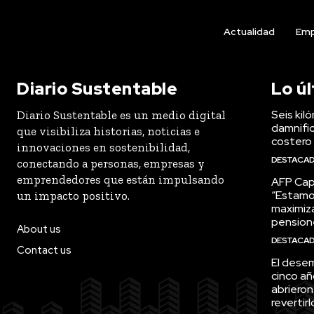
Actualidad
Emp
Diario Sustentable
Lo ú
Seis kil
Diario Sustentable es un medio digital
damnific
que visibiliza historias, noticias e
costero
innovaciones en sostenibilidad,
DESTACA
conectando a personas, empresas y
emprendedores que están impulsando
AFP Capi
“Estamo
un impacto positivo.
maximiza
pension
About us
DESTACA
Contact us
El desem
cinco añ
abrieron
revertirl