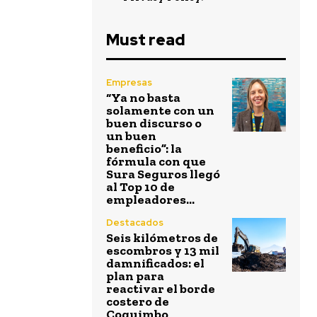
Must read
Empresas
“Ya no basta
solamente con un
buen discurso o
un buen
beneficio”: la
fórmula con que
Sura Seguros llegó
al Top 10 de
empleadores...
Destacados
Seis kilómetros de
escombros y 13 mil
damnificados: el
plan para
reactivar el borde
costero de
Coquimbo