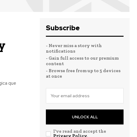
Subscribe
y
- Never miss a story with
notifications
- Gain full access to our premium
content
- Browse free from up to 5 devices
at once
gica que
UNLOCK ALL
I've read and accept the
Privacy Policy
.