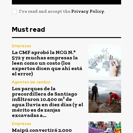
I've read and accept the
Privacy Policy
.
Must read
Empresas
La CMF aprobó la NCG N.°
572 y muchas empresas la
leen como un costo (los
expertos dicen que ahí está
el error)
Agentes de cambio
Los parques de la
precordillera de Santiago
infiltraron 10.400 m³ de
agua lluvia en diez días (y el
mérito es de zanjas
excavadas a...
Empresas
Maipú convertirá 2.000