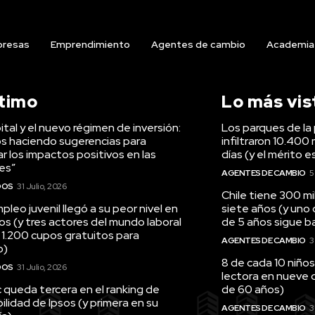
resas
Emprendimiento
Agentes de cambio
Academia
ltimo
Lo más vis
tal y el nuevo régimen de inversión:
Los parques de la 
s haciendo sugerencias para
infiltraron 10.400 
r los impactos positivos en las
días (y el mérito e
es”
AGENTES DE CAMBIO
5
DOS
31 Julio, 2026
Chile tiene 300 m
pleo juvenil llegó a su peor nivel en
siete años (y uno
os (y tres actores del mundo laboral
de 5 años sigue baj
 1.200 cupos gratuitos para
AGENTES DE CAMBIO
3
o)
8 de cada 10 niños
DOS
31 Julio, 2026
lectora en nueve 
queda tercera en el ranking de
de 60 años)
ilidad de Ipsos (y primera en su
AGENTES DE CAMBIO
3