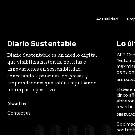
Actualidad
Emp
Diario Sustentable
Lo ú
AFP Capi
Diario Sustentable es un medio digital
“Estamo
que visibiliza historias, noticias e
maximiza
innovaciones en sostenibilidad,
pension
conectando a personas, empresas y
DESTACA
emprendedores que están impulsando
El desem
un impacto positivo.
cinco añ
abrieron
About us
revertirl
Contact us
DESTACA
Sodimac 
sostenib