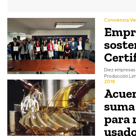
Conciencia V
Empre
soste
Certi
Diez empresas l
Producción Limp
2018
Acuer
suma 
para 
usad