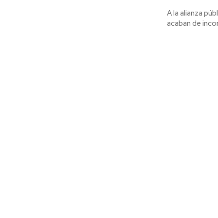
A la alianza pú
acaban de incor