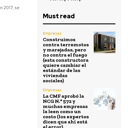
en 2017, se
Must read
Empresas
Construimos
contra terremotos
y marejadas, pero
no contra el fuego
(esta constructora
quiere cambiar el
estándar de las
viviendas
sociales)
Empresas
La CMF aprobó la
NCG N.° 572 y
muchas empresas
la leen como un
costo (los expertos
dicen que ahí está
el error)