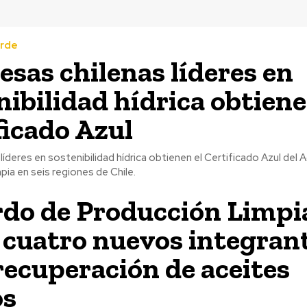
erde
sas chilenas líderes en
nibilidad hídrica obtien
ficado Azul
íderes en sostenibilidad hídrica obtienen el Certificado Azul del
ia en seis regiones de Chile.
do de Producción Limpi
cuatro nuevos integran
recuperación de aceites
os