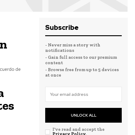
Subscribe
en
- Never miss a story with
notifications
- Gain full access to our premium
content
 Acuerdo de
- Browse free from up to 5 devices
at once
a
tes
UNLOCK ALL
I've read and accept the
Privacy Policy
.